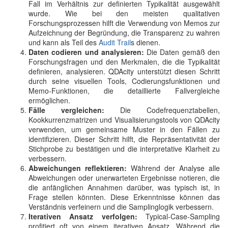
Fall im Verhältnis zur definierten Typikalität ausgewählt
wurde. Wie bei den meisten qualitativen
Forschungsprozessen hilft die Verwendung von Memos zur
Aufzeichnung der Begründung, die Transparenz zu wahren
und kann als Teil des
Audit Trail
s dienen.
Daten codieren und analysieren:
Die Daten gemäß den
Forschungsfragen und den Merkmalen, die die Typikalität
definieren, analysieren. QDAcity unterstützt diesen Schritt
durch seine visuellen Tools, Codierungsfunktionen und
Memo-Funktionen, die detaillierte Fallvergleiche
ermöglichen.
Fälle vergleichen:
Die Codefrequenztabellen,
Kookkurrenzmatrizen und Visualisierungstools von QDAcity
verwenden, um gemeinsame Muster in den Fällen zu
identifizieren. Dieser Schritt hilft, die Repräsentativität der
Stichprobe zu bestätigen und die interpretative Klarheit zu
verbessern.
Abweichungen reflektieren:
Während der Analyse alle
Abweichungen oder unerwarteten Ergebnisse notieren, die
die anfänglichen Annahmen darüber, was typisch ist, in
Frage stellen könnten. Diese Erkenntnisse können das
Verständnis verfeinern und die Samplinglogik verbessern.
Iterativen Ansatz verfolgen:
Typical-Case-Sampling
profitiert oft von einem iterativen Ansatz. Während die