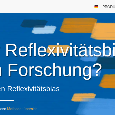
PRODU
 Reflexivitätsb
en Forschung?
n Reflexivitätsbias
sere
Methodenübersicht